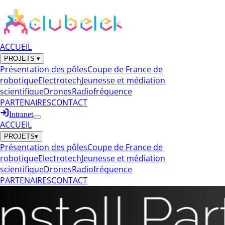
ACCUEIL
PROJETS
▾
Présentation des pôles
Coupe de France de
robotique
Electrotech
Jeunesse et médiation
scientifique
Drones
Radiofréquence
PARTENAIRES
CONTACT
Intranet
ACCUEIL
PROJETS
▾
Présentation des pôles
Coupe de France de
robotique
Electrotech
Jeunesse et médiation
scientifique
Drones
Radiofréquence
PARTENAIRES
CONTACT