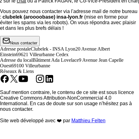
z sur le
chat
ou à Patrick FAGAN, le Co-Vice-Président en charge 
Vous pouvez nous contacter via l'adresse mail de notre bureau
:
clubelek (aroooobase) insa-lyon.fr
(mise en forme pour
éviter les spams via les robots). On vous répondra avec plaisir
et dans les plus brefs délais !
Nous contacter
Adresse postale
Clubelek - INSA Lyon
20 Avenue Albert
Einstein
69621 Villeurbanne Cedex
Adresse du local
Bâtiment Ada Lovelace
9 Avenue Jean Capelle
Ouest
69100 Villeurbanne
Réseaux & Liens
Sauf mention contraire, le contenu de ce site est sous licence
Creative Commons Attribution-NonCommercial 4.0
International. En cas de doute sur son usage n'hésitez pas à
nous contacter.
Site web développé avec ❤️ par
Matthieu Felten